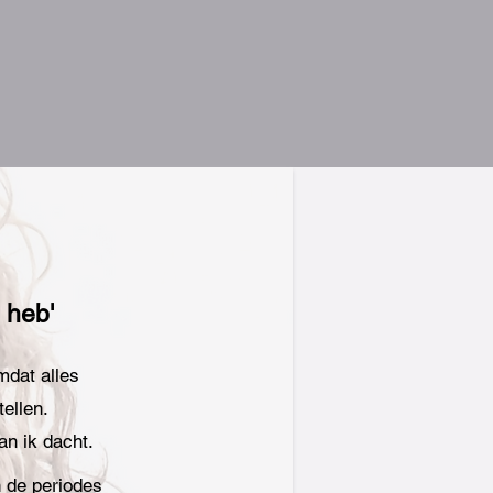
 heb'
mdat alles
ellen.
an ik dacht.
n de periodes