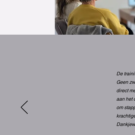
De train
Geen zwe
direct me
aan het 
om stapp
krachtig
Dankjewe