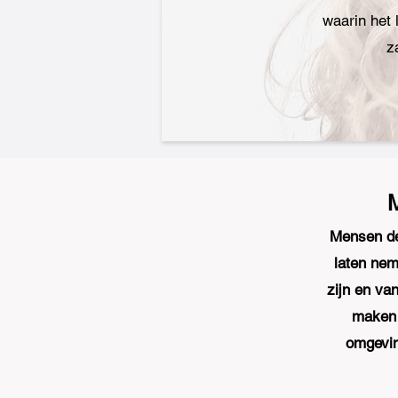
waarin het 
z
M
Mensen de
laten nem
zijn en va
maken 
omgevin