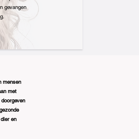
 en gevangen
g.
in mensen
aan met
it doorgeven
 gezonde
dier en