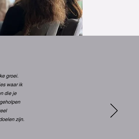
ke groei.
es waar ik
n die je
 geholpen
veel
oelen zijn.