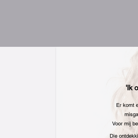
'Ik 
Er komt e
misga
Voor mij be
Die ontdekki