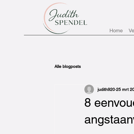
Home
Ve
Alle blogposts
judith920
25 mrt 2
8 eenvou
angstaanv