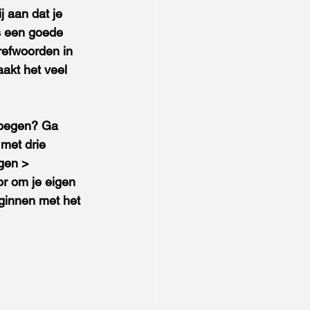
j aan dat je 
is een goede 
refwoorden in 
akt het veel 
 voegen? Ga 
met drie 
ngen > 
or om je eigen 
eginnen met het 